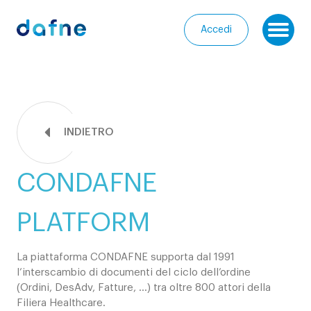
Consorzio Dafne
Accedi
Ap
I
nostri
Homepage
progetti
INDIETRO
Chi
I
siamo
nostri
CONDAFNE
servizi
Entra
nella
Le
PLATFORM
Community
nostre
iniziative
La piattaforma CONDAFNE supporta dal 1991
Media
l’interscambio di documenti del ciclo dell’ordine
(Ordini, DesAdv, Fatture, …) tra oltre 800 attori della
Calendario
Filiera Healthcare.