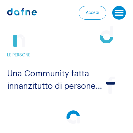
Consorzio Dafne
Accedi
Ap
I
nostri
Homepage
progetti
LE PERSONE
Chi
I
siamo
nostri
Una Community fatta
servizi
Entra
innanzitutto di persone…
nella
Le
Community
nostre
iniziative
Media
Calendario