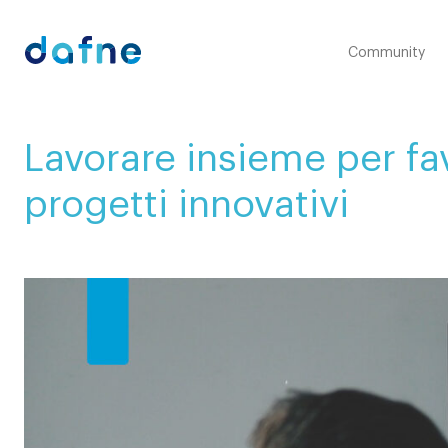
Consorzio Dafne
Community
Lavorare insieme per fav
progetti innovativi