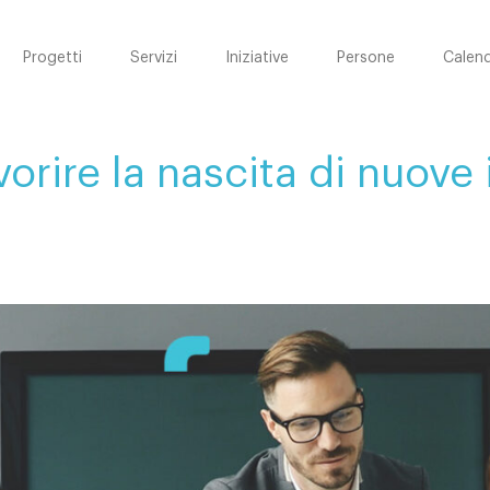
Progetti
Servizi
Iniziative
Persone
Calend
orire la nascita di nuove 