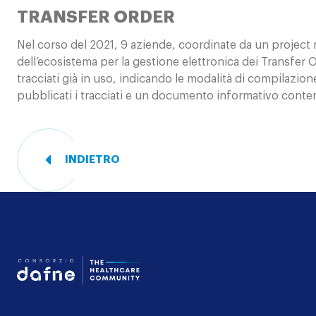
TRANSFER ORDER
Nel corso del 2021, 9 aziende, coordinate da un project m
dell’ecosistema per la gestione elettronica dei Transfe
I
tracciati già in uso, indicando le modalità di compilazion
pubblicati i tracciati e un documento informativo contene
nostri
progetti
INDIETRO
I
nostri
servizi
Le
Consorzio Dafne - Th
nostre
iniziative