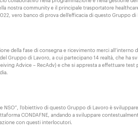
cio collaborativo nella programmazione e nella gestione del
 della nostra community e il principale trasportatore health
022, vero banco di prova dell’efficacia di questo Gruppo di
azione della fase di consegna e ricevimento merci all’inter
ivo del Gruppo di Lavoro, a cui partecipano 14 realtà, che ha
ving Advice – RecAdv) e che si appresta a effettuare test p
dia.
ite NSO”, l’obiettivo di questo Gruppo di Lavoro è sviluppare
a piattaforma CONDAFNE, andando a sviluppare contestualment
lazione con questi interlocutori.