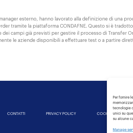
anager esterno, hanno lavorato alla definizione di una proce
r Order tramite la piattaforma CONDAFNE. Questo si è tradot
e dei campi già previsti per gestire il processo di Transfer O
nte le aziende disponibili a effettuare test o a partire dir
Per fornire 
memorizzare
tecnologie 
e Healthcare Community
unici su que
CONTATTI
PRIVACY POLICY
COOKIE POLICY
su alcune ca
Manage ser