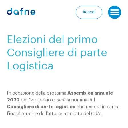
Consorzio Dafne
Accedi
Ap
I
Elezioni del primo
nostri
Homepage
progetti
Consigliere di parte
Chi
I
Logistica
siamo
nostri
servizi
Entra
nella
Le
In occasione della prossima
Assemblea annuale
Community
nostre
2022
del Consorzio ci sarà la nomina del
iniziative
Media
Consigliere di parte logistica
che resterà in carica
fino al termine dell’attuale mandato del CdA.
Calendario