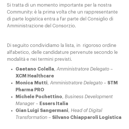
Contatti
Si tratta di un momento importante per la nostra
Community: è la prima volta che un rappresentante
di parte logistica entra a far parte del Consiglio di
Amministrazione del Consorzio.
Di seguito condividiamo la lista, in rigoroso ordine
alfabetico, delle candidature pervenute secondo le
modalità e nei termini previsti.
Gaetano
Colella
,
Amministratore Delegato
–
XCM Healthcare
Monica
Mutti
,
Amministratore Delegato
–
STM
Pharma PRO
Michele
Pochettino
,
Business Development
Manager
–
Essers Italia
Gian Luigi
Sangermani
,
Head of Digital
Transformation
–
Silvano Chiapparoli Logistica