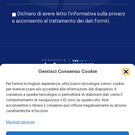
Dichiaro di avere letto l'
informativa sulla privacy
e acconsento al trattamento dei dati forniti.
Consorzio Dafne
Gestisci Consenso Cookie
Per fornire le migliori esperienze, utilizziamo tecnologie come i cookie
CONTATTI
per memorizzare e/o accedere alle informazioni del dispositivo. Il
consenso a queste tecnologie ci permetterà di elaborare dati come il
PRIVACY POLICY
comportamento di navigazione o ID unici su questo sito. Non
acconsentire o ritirare il consenso può influire negativamente su alcune
COOKIE POLICY
caratteristiche e funzioni.
Manage services