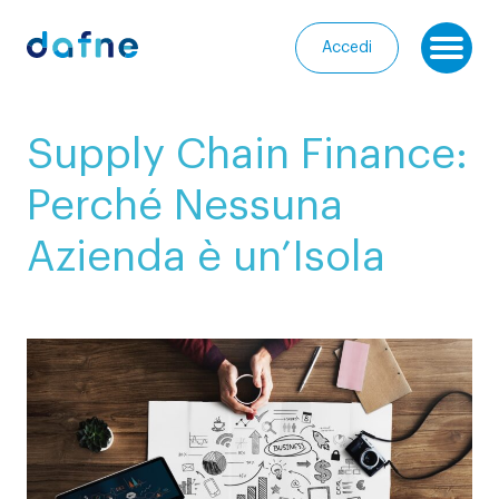
Consorzio Dafne
Accedi
Ap
I
Supply Chain Finance:
nostri
Homepage
progetti
Perché Nessuna
Chi
I
Azienda è un’Isola
siamo
nostri
servizi
Entra
nella
Le
Community
nostre
iniziative
Media
Calendario