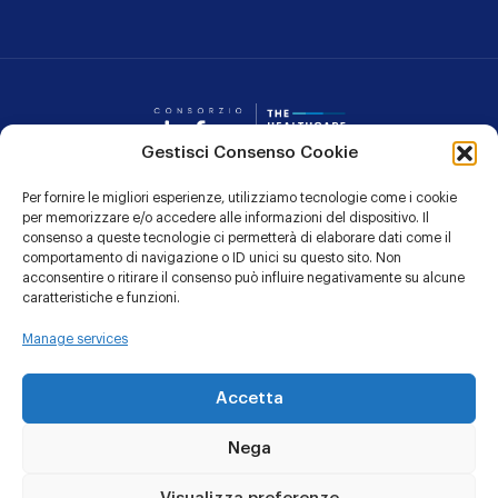
Consorzio Dafne
Gestisci Consenso Cookie
Per fornire le migliori esperienze, utilizziamo tecnologie come i cookie
CONTATTI
per memorizzare e/o accedere alle informazioni del dispositivo. Il
consenso a queste tecnologie ci permetterà di elaborare dati come il
PRIVACY POLICY
comportamento di navigazione o ID unici su questo sito. Non
acconsentire o ritirare il consenso può influire negativamente su alcune
COOKIE POLICY
caratteristiche e funzioni.
Manage services
Linkedin
YouTu
Accetta
Nega
© 1991 - 2026 CONSORZIO DAFNE
Sede Legale: Via Giacomo Leopardi 7 – 20123 MILANO c/o LTA