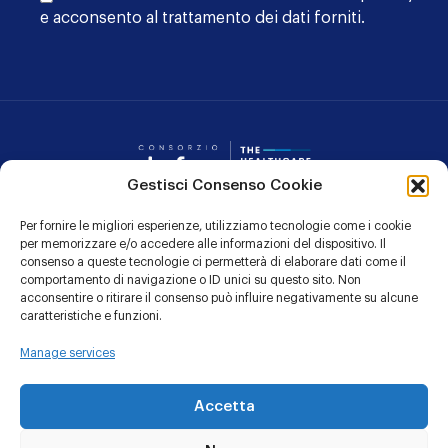
e acconsento al trattamento dei dati forniti.
Consorzio Dafne
Gestisci Consenso Cookie
Per fornire le migliori esperienze, utilizziamo tecnologie come i cookie
CONTATTI
per memorizzare e/o accedere alle informazioni del dispositivo. Il
consenso a queste tecnologie ci permetterà di elaborare dati come il
PRIVACY POLICY
comportamento di navigazione o ID unici su questo sito. Non
acconsentire o ritirare il consenso può influire negativamente su alcune
COOKIE POLICY
caratteristiche e funzioni.
Manage services
Linkedin
YouTu
Accetta