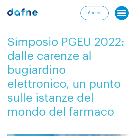
Consorzio Dafne
Accedi
Ap
I
Simposio PGEU 2022:
nostri
Homepage
progetti
dalle carenze al
Chi
I
bugiardino
siamo
nostri
servizi
elettronico, un punto
Entra
nella
Le
sulle istanze del
Community
nostre
mondo del farmaco
iniziative
Media
Calendario