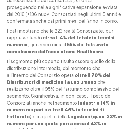
dell’ecosistema dei Consorziati, che sta
proseguendo nella significativa espansione avviata
dal 2018 (+136 nuovi Consorziati negli ultimi 5 anni) e
confermata anche dai primi mesi dell’anno in corso.
I dati mostrano che le 223 realtà Consorziate, pur
rappresentando
circa il 4% del totale in termini
numerici
, generano circa il
55% del fatturato
complessivo dell’ecosistema Healthcare
.
Il segmento più coperto risulta essere quello della
distribuzione intermedia, dal momento che
all’interno del Consorzio opera
oltre il 70% dei
Distributori di medicinali a uso umano
che
realizzano oltre il 95% del fatturato complessivo del
segmento.
Significativa, in ogni caso, il peso dei
Consorziati anche nel segmento
Industria (4% in
numero ma pari a oltre il 46% in termini di
fatturato)
e in quello della
Logistica (quasi 33% in
numero per una quota pari a circa il 43% in