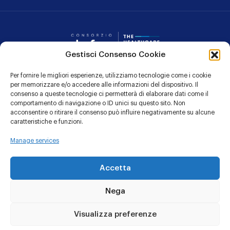
Consorzio Dafne
Gestisci Consenso Cookie
Per fornire le migliori esperienze, utilizziamo tecnologie come i cookie
CONTATTI
per memorizzare e/o accedere alle informazioni del dispositivo. Il
consenso a queste tecnologie ci permetterà di elaborare dati come il
PRIVACY POLICY
comportamento di navigazione o ID unici su questo sito. Non
acconsentire o ritirare il consenso può influire negativamente su alcune
COOKIE POLICY
caratteristiche e funzioni.
Manage services
Linkedin
YouTu
Accetta
Nega
© 1991 - 2026 CONSORZIO DAFNE
Sede Legale: Via Giacomo Leopardi 7 – 20123 MILANO c/o LTA
Visualizza preferenze
Studio
Codice Fiscale: 01997160120 - Partita IVA: 04883250484 -