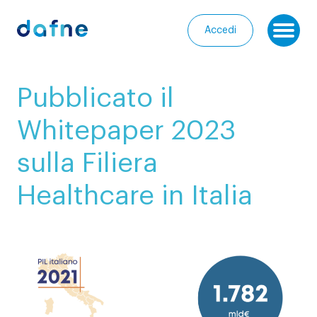
Consorzio Dafne
Accedi
Ap
I
Pubblicato il
nostri
Homepage
progetti
Whitepaper 2023
Chi
I
sulla Filiera
siamo
nostri
servizi
Healthcare in Italia
Entra
nella
Le
Community
nostre
iniziative
Media
Calendario