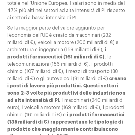
totale nell’Unione Europea. I salari sono in media del
47% più alti nei settori ad alta intensità di PI rispetto
ai settori a bassa intensità di PI.
Se la maggior parte del valore aggiunto per
l’economia dell’UE è creato da macchinari (232
miliardi di €), veicoli a motore (206 miliardi di €) e
architettura e ingegneria (158 miliardi di €),
i
prodotti farmaceutici (161 miliardi di €)
, le
telecomunicazioni (156 miliardi di €), i prodotti
chimici (107 miliardi di €), i mezzi di trasporto (88
miliardi di €) e gli autoveicoli (81 miliardi di €)
creano
i posti di lavoro più produttivi. Questi settori
sono 2-3 volte più produttivi delle industrie non
ad alta intensità di PI
. I macchinari (240 miliardi di
euro), i veicoli a motore (169 miliardi di €), i prodotti
chimici (161 miliardi di €) e
i prodotti farmaceutici
(135 miliardi di €)
rappresentano le tipologie di
prodotto che maggiormente contribuiscono