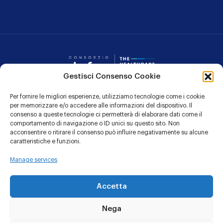
Consorzio Dafne
Gestisci Consenso Cookie
Per fornire le migliori esperienze, utilizziamo tecnologie come i cookie
CONTATTI
per memorizzare e/o accedere alle informazioni del dispositivo. Il
consenso a queste tecnologie ci permetterà di elaborare dati come il
PRIVACY POLICY
comportamento di navigazione o ID unici su questo sito. Non
acconsentire o ritirare il consenso può influire negativamente su alcune
COOKIE POLICY
caratteristiche e funzioni.
Manage services
Linkedin
YouTu
Accetta
Nega
© 1991 - 2026 CONSORZIO DAFNE