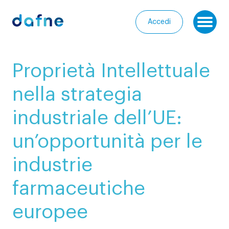
Consorzio Dafne
Accedi
Ap
I
Proprietà Intellettuale
nostri
Homepage
progetti
nella strategia
Chi
I
industriale dell’UE:
siamo
nostri
servizi
un’opportunità per le
Entra
nella
Le
industrie
Community
nostre
farmaceutiche
iniziative
Media
europee
Calendario