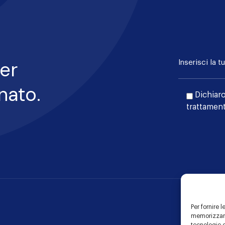
per
nato.
Dichiaro
trattament
Per fornire 
memorizzare