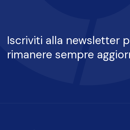
Iscriviti alla newsletter 
I
rimanere sempre aggior
nostri
progetti
I
nostri
servizi
Le
nostre