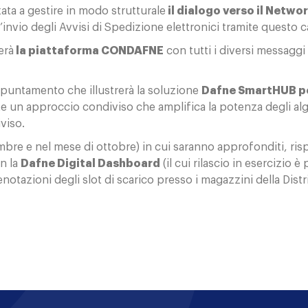
ata a gestire in modo strutturale
il
dialogo verso il Netwo
’invio degli Avvisi di Spedizione elettronici tramite questo c
erà
la
piattaforma CONDAFNE
con tutti i diversi messaggi 
ppuntamento che illustrerà la soluzione
Dafne SmartHUB
pe
e un approccio condiviso che amplifica la potenza degli al
viso.
embre e nel mese di ottobre) in cui saranno approfonditi, ris
n la
Dafne Digital Dashboard
(il cui rilascio in esercizio è
otazioni degli slot di scarico presso i magazzini della Dist