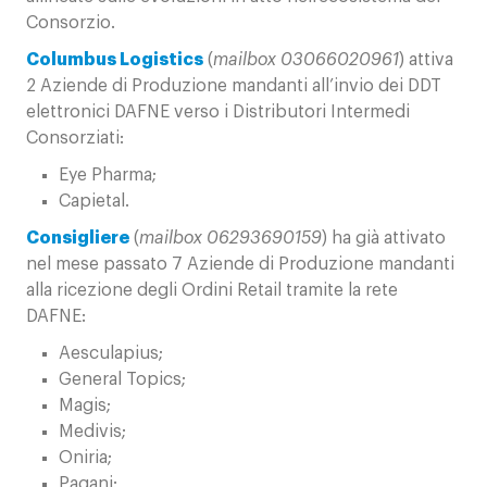
Consorzio.
Columbus Logistics
(
mailbox 03066020961
) attiva
2 Aziende di Produzione mandanti all’invio dei DDT
elettronici DAFNE verso i Distributori Intermedi
Consorziati:
Eye Pharma;
Capietal.
Consigliere
(
mailbox 06293690159
) ha già attivato
nel mese passato 7 Aziende di Produzione mandanti
alla ricezione degli Ordini Retail tramite la rete
DAFNE:
Aesculapius;
General Topics;
Magis;
Medivis;
Oniria;
Pagani;