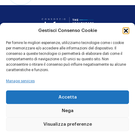
Consorzio Dafne
Gestisci Consenso Cookie
Per fornire le migliori esperienze, utilizziamo tecnologie come i cookie
CONTATTI
per memorizzare e/o accedere alle informazioni del dispositivo. Il
consenso a queste tecnologie ci permetterà di elaborare dati come il
PRIVACY POLICY
comportamento di navigazione o ID unici su questo sito. Non
acconsentire o ritirare il consenso può influire negativamente su alcune
COOKIE POLICY
caratteristiche e funzioni.
Manage services
Linkedin
YouTu
Accetta
Nega
© 1991 - 2026 CONSORZIO DAFNE
Sede Legale: Via Giacomo Leopardi 7 – 20123 MILANO c/o LTA
Visualizza preferenze
Studio
Codice Fiscale: 01997160120 - Partita IVA: 04883250484 -