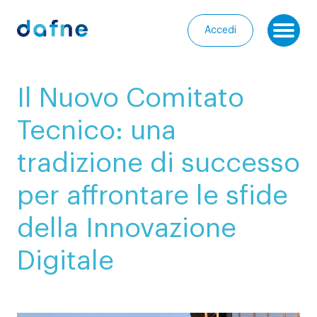
Consorzio Dafne
Accedi
Ap
I
Il Nuovo Comitato
nostri
Homepage
progetti
Tecnico: una
Chi
I
tradizione di successo
siamo
nostri
servizi
per affrontare le sfide
Entra
nella
Le
della Innovazione
Community
nostre
Digitale
iniziative
Media
Calendario