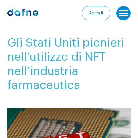
Consorzio Dafne
Accedi
Ap
I
Gli Stati Uniti pionieri
nostri
Homepage
progetti
nell’utilizzo di NFT
Chi
I
nell’industria
siamo
nostri
servizi
farmaceutica
Entra
nella
Le
Community
nostre
iniziative
Media
Calendario