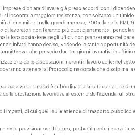
imprese dichiara di avere già preso accordi con i dipendenti 
 si incontra la maggiore resistenza, con soltanto un timido 
 più di due milioni nelle grandi imprese, 700mila nelle PMI,
zo di lavoratori non faranno più quotidianamente i pendolari
o la loro postazione negli uffici, non pranzeranno nei bar e
iende infatti hanno deciso, vedendo le tante opportunità del 
rmittenza, che prevede due-tre giorni lavorativi in ufficio e 
izzazione delle disposizioni inerenti il lavoro agile: nel set
ovranno attenersi al Protocollo nazionale che disciplina la c
 su base volontaria ed è subordinata alla sottoscrizione di u
tà della prestazione lavorativa all’esterno dell’azienda, gli s
i impatti, di cui quelli sulle aziende di trasporto pubblico e 
mo delle previsioni per il futuro, probabilmente i nuovi flus