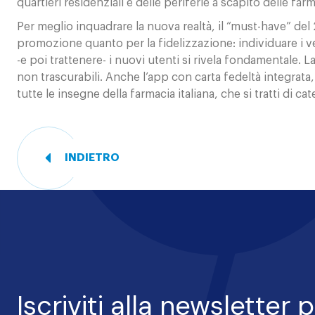
quartieri residenziali e delle periferie a scapito delle far
Per meglio inquadrare la nuova realtà, il “must-have” del
promozione quanto per la fidelizzazione: individuare i 
-e poi trattenere- i nuovi utenti si rivela fondamentale. La
non trascurabili. Anche l’app con carta fedeltà integrata
tutte le insegne della farmacia italiana, che si tratti di
INDIETRO
I
nostri
progetti
I
Iscriviti alla newsletter 