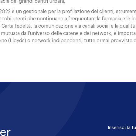
macie dei grandi centri urbani.
 2022 è un gestionale per la profilazione dei clienti, strum
vecchi utenti che continuano a frequentare la farmacia e le
 Carta fedeltà, la comunicazione via canali social e la qualità 
, mutuata dall’universo delle catene e dei network, è importa
 catene (Lloyds) o network indipendenti, tutte ormai provvist
per