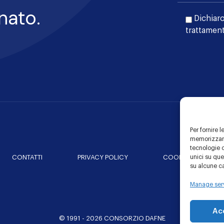
nato.
Dichiaro
trattament
Per fornire 
memorizzare
tecnologie 
e Healthcare Community
unici su que
CONTATTI
PRIVACY POLICY
COOKIE POLICY
su alcune ca
Manage ser
Ac
© 1991 - 2026 CONSORZIO DAFNE