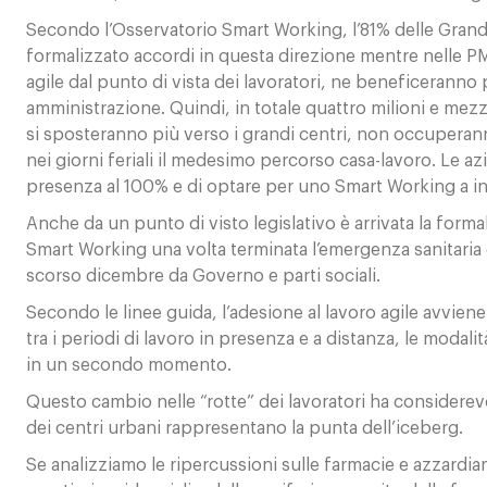
Secondo l’Osservatorio Smart Working, l’81% delle Grandi 
formalizzato accordi in questa direzione mentre nelle PMI
agile dal punto di vista dei lavoratori, ne beneficeranno
amministrazione. Quindi, in totale quattro milioni e mez
si sposteranno più verso i grandi centri, non occuperann
nei giorni feriali il medesimo percorso casa-lavoro. Le az
presenza al 100% e di optare per uno Smart Working a inte
Anche da un punto di visto legislativo è arrivata la formal
Smart Working una volta terminata l’emergenza sanitaria d
scorso dicembre da Governo e parti sociali.
Secondo le linee guida, l’adesione al lavoro agile avviene
tra i periodi di lavoro in presenza e a distanza, le modali
in un secondo momento.
Questo cambio nelle “rotte” dei lavoratori ha considerevol
dei centri urbani rappresentano la punta dell’iceberg.
Se analizziamo le ripercussioni sulle farmacie e azzardia