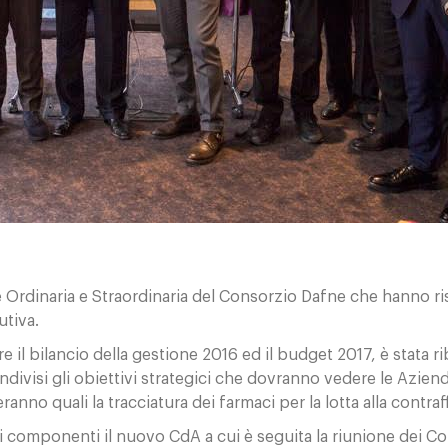
e Ordinaria e Straordinaria del Consorzio Dafne che hanno ri
utiva.
e il bilancio della gestione 2016 ed il budget 2017, è stata ri
ndivisi gli obiettivi strategici che dovranno vedere le Azie
anno quali la tracciatura dei farmaci per la lotta alla contraff
componenti il nuovo CdA a cui è seguita la riunione dei Consig