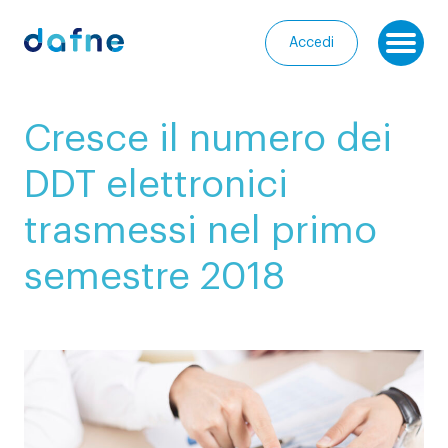
Consorzio Dafne
Accedi
Ap
I
Cresce il numero dei
nostri
Homepage
progetti
DDT elettronici
Chi
I
trasmessi nel primo
siamo
nostri
servizi
semestre 2018
Entra
nella
Le
Community
nostre
iniziative
Media
Calendario