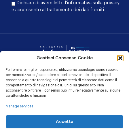
Dichiaro di avere letto l'
informativa sulla privacy
e acconsento al trattamento dei dati forniti.
Consorzio Dafne
Gestisci Consenso Cookie
Per fornire le migliori esperienze, utilizziamo tecnologie come i cookie
CONTATTI
per memorizzare e/o accedere alle informazioni del dispositivo. Il
consenso a queste tecnologie ci permetterà di elaborare dati come il
PRIVACY POLICY
comportamento di navigazione o ID unici su questo sito. Non
acconsentire o ritirare il consenso può influire negativamente su alcune
COOKIE POLICY
caratteristiche e funzioni.
Manage services
Linkedin
YouTu
Accetta