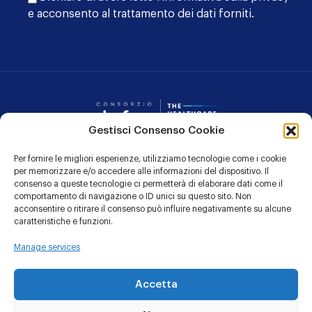
e acconsento al trattamento dei dati forniti.
Consorzio Dafne
Gestisci Consenso Cookie
Per fornire le migliori esperienze, utilizziamo tecnologie come i cookie
CONTATTI
per memorizzare e/o accedere alle informazioni del dispositivo. Il
consenso a queste tecnologie ci permetterà di elaborare dati come il
PRIVACY POLICY
comportamento di navigazione o ID unici su questo sito. Non
acconsentire o ritirare il consenso può influire negativamente su alcune
COOKIE POLICY
caratteristiche e funzioni.
Manage services
Linkedin
YouTu
Accetta