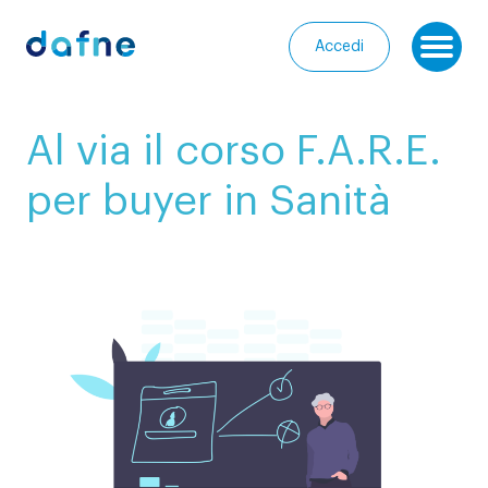
Consorzio Dafne
Accedi
Ap
I
Al via il corso F.A.R.E.
nostri
Homepage
progetti
per buyer in Sanità
Chi
I
siamo
nostri
servizi
Entra
nella
Le
Community
nostre
iniziative
Media
Calendario