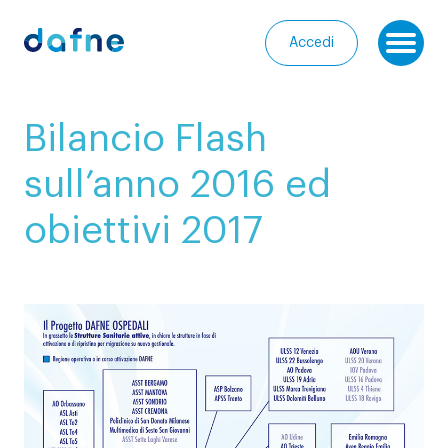
Consorzio Dafne
Accedi
Ap
I
Bilancio Flash
nostri
Homepage
progetti
sull’anno 2016 ed
Chi
I
obiettivi 2017
siamo
nostri
servizi
Entra
nella
Le
Community
nostre
iniziative
Media
Calendario