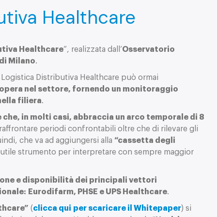
utiva Healthcare
utiva Healthcare
”, realizzata dall’
Osservatorio
di Milano
.
a Logistica Distributiva Healthcare può ormai
 opera nel settore, fornendo un monitoraggio
lla filiera
.
 che, in molti casi, abbraccia un arco temporale di 8
raffrontare periodi confrontabili oltre che di rilevare gli
indi, che va ad aggiungersi alla
“cassetta degli
tile strumento per interpretare con sempre maggior
ne e disponibilità dei principali vettori
zionale: Eurodifarm, PHSE e UPS Healthcare
.
thcare”
(
clicca qui per scaricare il Whitepaper
) si