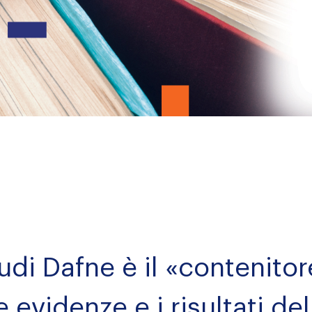
udi Dafne è il «contenitor
 evidenze e i risultati del