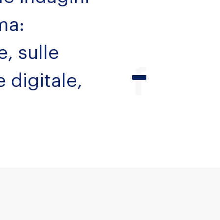
ma:
e, sulle
 digitale,