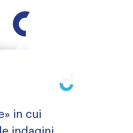
e» in cui
le indagini