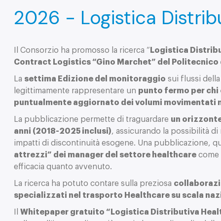
2026 - Logistica Distrib
Il Consorzio ha promosso la ricerca “
Logistica Distrib
Contract Logistics “Gino Marchet” del Politecnico 
La
settima Edizione del monitoraggio
sui flussi dell
legittimamente rappresentare un
punto fermo per chi
puntualmente aggiornato dei volumi movimentati ne
La pubblicazione permette di traguardare
un orizzonte
anni (2018-2025 inclusi)
, assicurando la possibilità di 
impatti di discontinuità esogene. Una pubblicazione, qu
attrezzi” dei manager del settore healthcare
come u
efficacia quanto avvenuto.
La ricerca ha potuto contare sulla preziosa
collaborazio
specializzati nel trasporto Healthcare su scala na
Il
Whitepaper gratuito “Logistica Distributiva Heal