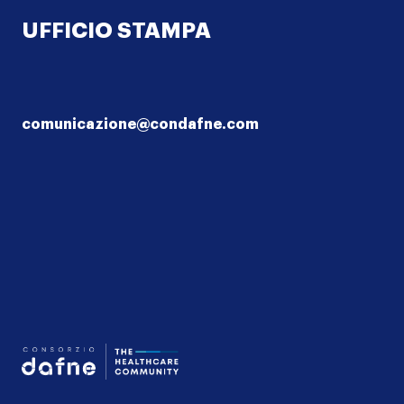
UFFICIO STAMPA
comunicazione@condafne.com
I
nostri
Consorzio Dafne - T
progetti