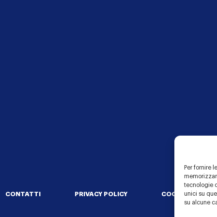
Per fornire 
memorizzare
tecnologie 
he Healthcare Communi
unici su que
CONTATTI
PRIVACY POLICY
COOKIE POLICY
su alcune ca