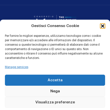
Consorzio Dafne
Gestisci Consenso Cookie
Per fornire le migliori esperienze, utilizziamo tecnologie come i cookie
CONTATTI
per memorizzare e/o accedere alle informazioni del dispositivo. Il
consenso a queste tecnologie ci permetterà di elaborare dati come il
PRIVACY POLICY
comportamento di navigazione o ID unici su questo sito. Non
acconsentire o ritirare il consenso può influire negativamente su alcune
COOKIE POLICY
caratteristiche e funzioni.
Manage services
Linkedin
YouTu
Accetta
Nega
© 1991 - 2026 CONSORZIO DAFNE
Sede Legale: Via Giacomo Leopardi 7 – 20123 MILANO c/o LTA
Visualizza preferenze
Studio
Codice Fiscale: 01997160120 - Partita IVA: 04883250484 -